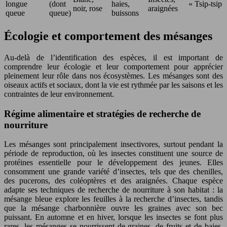
longue
(dont
haies,
« Tsip-tsip 
noir, rose
araignées
queue
queue)
buissons
Écologie et comportement des mésanges
Au-delà de l’identification des espèces, il est important de
comprendre leur écologie et leur comportement pour apprécier
pleinement leur rôle dans nos écosystèmes. Les mésanges sont des
oiseaux actifs et sociaux, dont la vie est rythmée par les saisons et les
contraintes de leur environnement.
Régime alimentaire et stratégies de recherche de
nourriture
Les mésanges sont principalement insectivores, surtout pendant la
période de reproduction, où les insectes constituent une source de
protéines essentielle pour le développement des jeunes. Elles
consomment une grande variété d’insectes, tels que des chenilles,
des pucerons, des coléoptères et des araignées. Chaque espèce
adapte ses techniques de recherche de nourriture à son habitat : la
mésange bleue explore les feuilles à la recherche d’insectes, tandis
que la mésange charbonnière ouvre les graines avec son bec
puissant. En automne et en hiver, lorsque les insectes se font plus
rares, les mésanges se nourrissent de graines, de fruits et de baies,