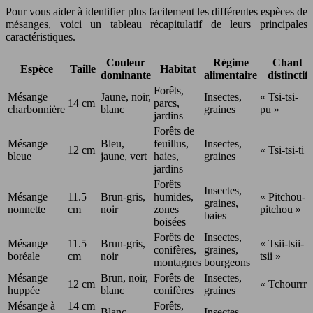
Pour vous aider à identifier plus facilement les différentes espèces de
mésanges, voici un tableau récapitulatif de leurs principales
caractéristiques.
Couleur
Régime
Chant
Espèce
Taille
Habitat
dominante
alimentaire
distinctif
Forêts,
Mésange
Jaune, noir,
Insectes,
« Tsi-tsi-
14 cm
parcs,
charbonnière
blanc
graines
pu »
jardins
Forêts de
Mésange
Bleu,
feuillus,
Insectes,
12 cm
« Tsi-tsi-ti »
bleue
jaune, vert
haies,
graines
jardins
Forêts
Insectes,
Mésange
11.5
Brun-gris,
humides,
« Pitchou-
graines,
nonnette
cm
noir
zones
pitchou »
baies
boisées
Forêts de
Insectes,
Mésange
11.5
Brun-gris,
« Tsii-tsii-
conifères,
graines,
boréale
cm
noir
tsii »
montagnes
bourgeons
Mésange
Brun, noir,
Forêts de
Insectes,
12 cm
« Tchourrr 
huppée
blanc
conifères
graines
Mésange à
14 cm
Forêts,
Blanc,
Insectes,