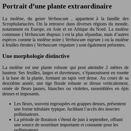
Portrait d’une plante extraordinaire
La molène, du genre
Verbascum
, appartient à la famille des
Scrophulariacées. On la retrouve dans diverses régions du monde,
notamment en Europe, en Asie et en Afrique du Nord. La molène
commune (
Verbascum thapsus
) est la plus répandue, mais d’autres
espèces comme la molène noire (
Verbascum nigrum
) ou la molène
à feuilles étroites (
Verbascum virgatum
) sont également présentes.
Une morphologie distinctive
La molène est une plante robuste qui peut atteindre 2 mètres de
hauteur. Ses feuilles, larges et duveteuses, s’épanouissent en rosette
à la base de la plante, formant un tapis vert dense. Au cours de sa
deuxième année, une tige florale robuste se dresse verticalement,
ornée de fleurs jaunes, blanches ou violettes, rassemblées en épis
denses et imposants.
Les fleurs, souvent regroupées en grappes denses, présentent
une forme tubulaire typique, facilitant l’accès des insectes
pollinisateurs.
La période de floraison s’étend de juin à septembre, offrant
une source de nourriture importante et constante pour les
pollinisateurs.